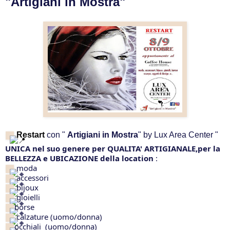
"Artigiani in Mostra"
Rest
art 
con 
" 
Artigiani in Mostra
"
 by 
Lux Area Center
"
UNICA nel suo genere per QUALITA' ARTIGIANALE,per la 
BELLEZZA e UBICAZIONE della location
 :
 moda
 accessori
 bijoux
 gioielli
borse
 calzature (uomo/donna) 
occhiali  (uomo/donna)