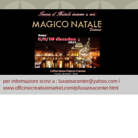
per informazioni scrivi a : luxareacenter@yahoo.com /
www.officinecreativemarket.com/p/luxareacenter.html