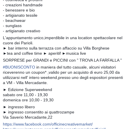
- creazioni handmade
- benessere e bio
- artigianato tessile
- beachwear
- sunglass
- artigianato creativo
L'appuntamento unico,imperdibile in una location spettacolare nel
cuore dei Parioli.
► bar interno sulla terrazza con affaccio su Villa Borghese
►tea and coffee time ► aperitif ►musica live
SORPRESE per GRANDI e PICCINI con " TROVA LA FARFALLA "
#
BUONISCONTO
in maniera del tutto casuale, alcuni visitatori
riceverenno un coupon* ,valido per un acquisto di euro 25,00 da
utilizzarsi nell' intero weekend,presso uno degli espositori presenti
a VM - Villa Mercadante.
► Edizione Superweekend
sabato ore 11,00 - 19,30
domenica ore 10,00 - 19,30
► ingresso libero
► ingresso consentito ai quattrozampe
Via Saverio Mercadante,22
https://www.facebook.com/officinecreativemarket/