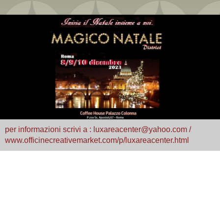
per informazioni scrivi a : luxareacenter@yahoo.com /
www.officinecreativemarket.com/p/luxareacenter.html