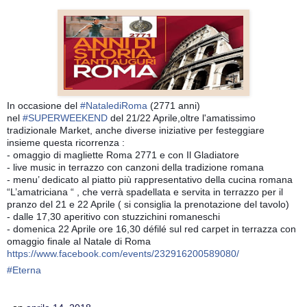
In occasione del
#
NatalediRoma
(2771 anni)
nel
#
SUPERWEEKEND
del 21/22 Aprile,oltre l'amatissimo
tradizionale Market, anche diverse iniziative per festeggiare
insieme questa ricorrenza :
- omaggio di magliette Roma 2771 e con Il Gladiatore
- live music in terrazzo con canzoni della tradizione romana
- menu’ dedicato al piatto più rappresentativo della cucina romana
“L’amatriciana “ , che verrà spadellata e servita in terrazzo per il
pranzo del 21 e 22 Aprile ( si consiglia
la prenotazione del tavolo)
- dalle 17,30 aperitivo con stuzzichini romaneschi
- domenica 22 Aprile ore 16,30 défilé sul red carpet in terrazza con
omaggio finale al Natale di Roma
https://www.facebook.com/events/232916200589080/
#
Eterna