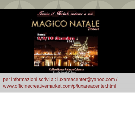
per informazioni scrivi a : luxareacenter@yahoo.com /
www.officinecreativemarket.com/p/luxareacenter.html