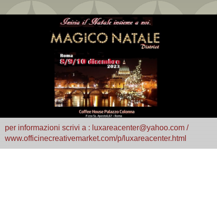
per informazioni scrivi a : luxareacenter@yahoo.com /
www.officinecreativemarket.com/p/luxareacenter.html