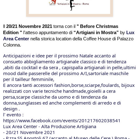
ll
 20/21 Novembre 2021
 torna con il 
" Before Christmas  
Edition "
 l’atteso appuntamento di 
“Artigiani in Mostra”
 by
Lux 
Area Center
nella storica location della Coffee House di Palazzo 
Colonna.
Anticipazioni e idee per il prossimo Natale accanto al 
consueto abbigliamento artigianale classico e di tendenza 
,abiti da cocktail e da sera , capispalla artigianali in pelle,ultimi 
mood dalle passerelle del prossimo A/I,sartoriale maschile 
per il tailleur femminile,
E ancora tanti accessori fashion,borse,sciarpe,foulards, bijoux 
realizzati con varie tecniche handmade,gioielli a cera 
persa,scarpe classiche da uomo e di tendenza da 
donna,sunglasses ed anche complementi di arredo e di 
design .
l' evento :
https://www.facebook.com/events/201217602038541
Lux Area Center - Alta Produzione Artigiana
- 20/21 Novembre 2021
- P.zza SS Apostoli,67 (accanto al Museo delle Cere ) Roma - 