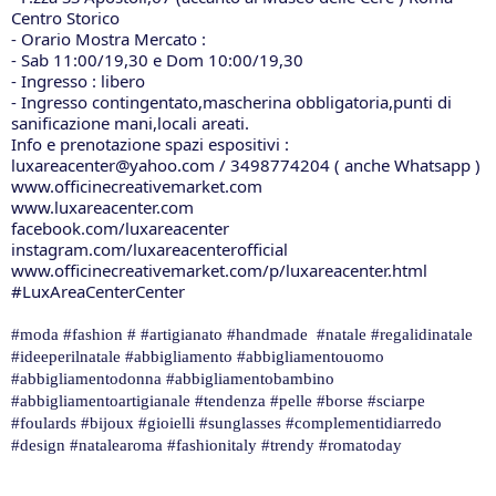
Centro Storico
- Orario Mostra Mercato :
- Sab 11:00/19,30 e Dom 10:00/19,30
- Ingresso : libero
- Ingresso contingentato,mascherina obbligatoria,punti di 
sanificazione mani,locali areati.
Info e prenotazione spazi espositivi :
www.officinecreativemarket.com
www.luxareacenter.com
facebook.com/luxareacenter
instagram.com/luxareacenterofficial
www.officinecreativemarket.com/p/luxareacenter.html
#LuxAreaCenterCenter
#moda #fashion # #artigianato #handmade  #natale #regalidinatale 
#ideeperilnatale #abbigliamento #abbigliamentouomo 
#abbigliamentodonna #abbigliamentobambino  
#abbigliamentoartigianale #tendenza #pelle #borse #sciarpe 
#foulards #bijoux #gioielli #sunglasses #complementidiarredo 
#design #natalearoma #fashionitaly #trendy #romatoday