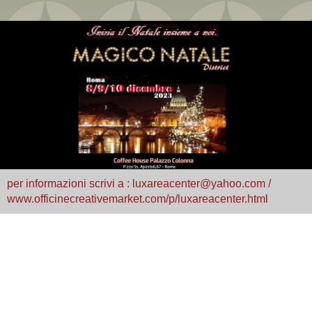
per informazioni scrivi a : luxareacenter@yahoo.com /
www.officinecreativemarket.com/p/luxareacenter.html