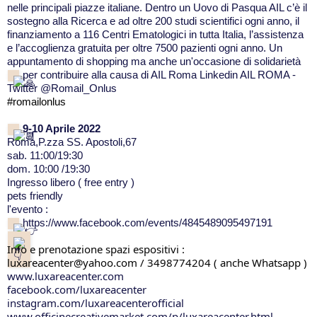
nelle principali piazze italiane. Dentro un Uovo di Pasqua AIL c’è il 
sostegno alla Ricerca e ad oltre 200 studi scientifici ogni anno, il 
finanziamento a 116 Centri Ematologici in tutta Italia, l’assistenza 
e l’accoglienza gratuita per oltre 7500 pazienti ogni anno. Un 
appuntamento di shopping ma anche un'occasione di solidarietà 
 per contribuire alla causa di 
AIL Roma
 Linkedin AIL ROMA - 
Twitter @Romail_Onlus
#romailonlus
9-10 Aprile 2022
Roma,P.zza SS. Apostoli,67
sab. 11:00/19:30
dom. 10:00 /19:30
Ingresso libero ( free entry )
pets friendly
l'evento :
https://www.facebook.com/events/4845489095497191
Info e prenotazione spazi espositivi :
luxareacenter@yahoo.com / 3498774204 ( anche Whatsapp )
www.luxareacenter.com
facebook.com/luxareacenter
instagram.com/luxareacenterofficial
www.officinecreativemarket.com/p/luxareacenter.html